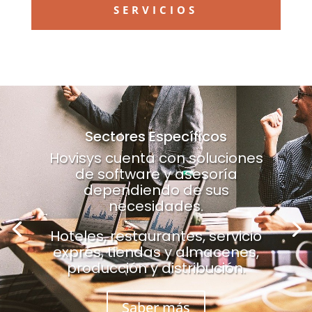
SERVICIOS
Sectores Específicos
Hovisys cuenta con soluciones
de software y asesoría
dependiendo de sus
necesidades.
Hoteles, restaurantes, servicio
exprés, tiendas y almacenes,
producción y distribución.
Saber más