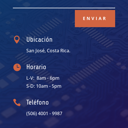
ENVIAR

Ubicación
San José, Costa Rica.

Horario
L-V: 8am - 6pm
S-D: 10am - 5pm

Teléfono
(506) 4001 - 9987