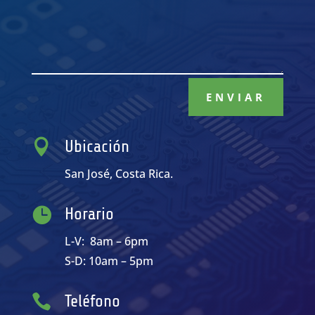
ENVIAR

Ubicación
San José, Costa Rica.

Horario
L-V: 8am – 6pm
S-D: 10am – 5pm

Teléfono